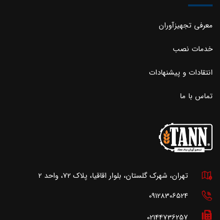
معرفی تجهیزآوران
خدمات نصب
انتقادات و پیشنهادات
تماس با ما
تهران، شهرک گلستان، بلوار اقاقیا، پلاک 72، واحد 2
09128306524
02144736257