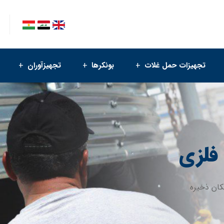
تجهیزات حمل غلات
بونکرها
تجهیزآوران
 فلزی
کان ذخیره‌