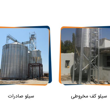
سیلو کف مخروطی
سیلو صادرات