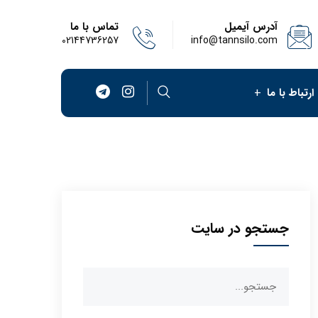
آدرس آیمیل
تماس با ما
02144736257
info@tannsilo.com
ارتباط با ما
جستجو در سایت
جستجو
برای: