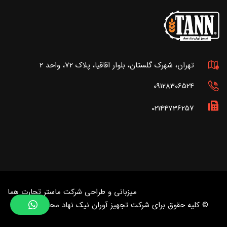
تهران، شهرک گلستان، بلوار اقاقیا، پلاک 72، واحد 2
09128306524
02144736257
میزبانی و طراحی شرکت
ماستر تجارت هما
© کلیه حقوق برای شرکت تجهیز آوران نیک نهاد محفوظ است