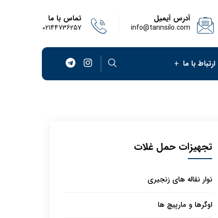
آدرس آیمیل
تماس با ما
02144736257
info@tannsilo.com
ارتباط با ما
تجهیزات حمل غلات
نوار نقاله های زنجیری
اوگرها و مارپیچ ها