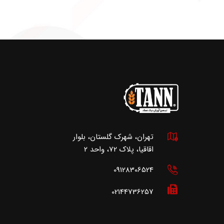
تهران، شهرک گلستان، بلوار
اقاقیا، پلاک 72، واحد 2
09128306524
02144736257