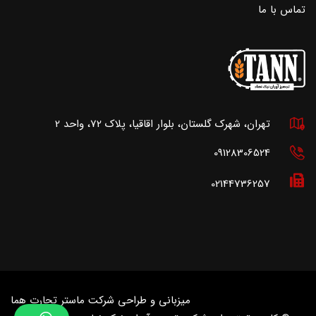
تماس با ما
تهران، شهرک گلستان، بلوار اقاقیا، پلاک 72، واحد 2
09128306524
02144736257
میزبانی و طراحی شرکت
ماستر تجارت هما