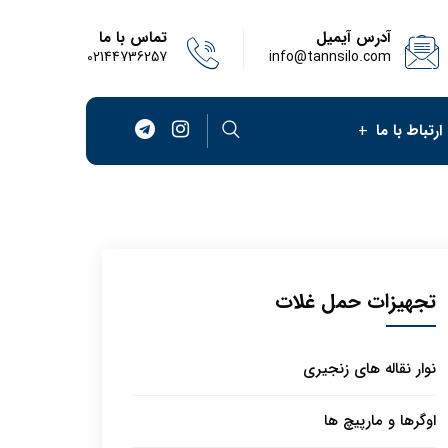
آدرس آیمیل
تماس با ما
02144736257
info@tannsilo.com
ارتباط با ما
تجهیزات حمل غلات
نوار نقاله های زنجیری
اوگرها و مارپیچ ها